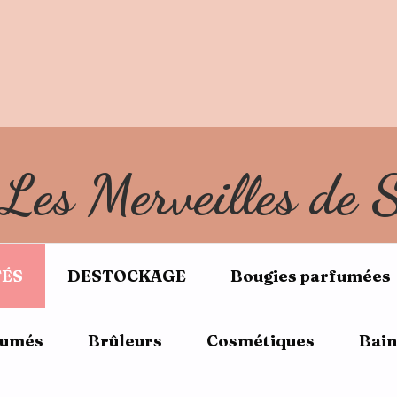
réduction lors de votre 1ière commande avec le code BIE
Livraison gratuite en Mondial Relay dès 60€ d'achat
Livraison gratuite en Colissimo dès 100€ d'achat
Les Merveilles de 
ÉS
DESTOCKAGE
Bougies parfumées
fumés
Brûleurs
Cosmétiques
Bain