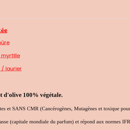
tée
mûre
 myrtille
/ laurier
 et d'olive 100% végétale.
tes et SANS CMR (Cancérogènes, Mutagènes et toxique pour 
e Grasse (capitale mondiale du parfum) et répond aux norm