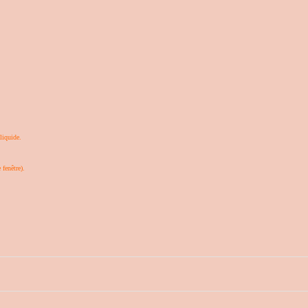
liquide.
 fenêtre).