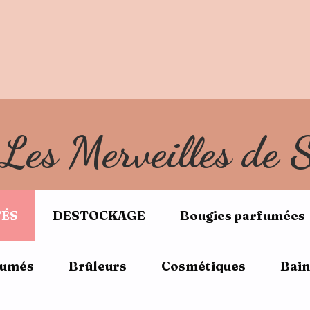
réduction lors de votre 1ière commande avec le code BIE
Livraison gratuite en Mondial Relay dès 60€ d'achat
Livraison gratuite en Colissimo dès 100€ d'achat
Les Merveilles de 
ÉS
DESTOCKAGE
Bougies parfumées
fumés
Brûleurs
Cosmétiques
Bain