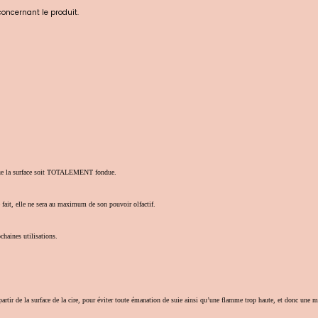
 concernant le produit.
e que la surface soit TOTALEMENT fondue.
e fait, elle ne sera au maximum de son pouvoir olfactif.
chaines utilisations.
artir de la surface de la cire, pour éviter toute émanation de suie ainsi qu’une flamme trop haute, et donc une