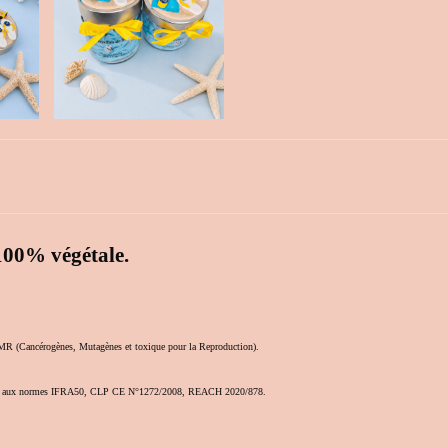
100% végétale.
Cancérogènes, Mutagènes et toxique pour la Reproduction).
 répond aux normes IFRA50, CLP CE N°1272/2008, REACH 2020/878.