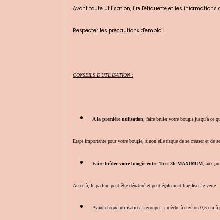
Avant toute utilisation, lire l'étiquette et les informations
Respecter les précautions d'emploi.
CONSEILS D'UTILISATION :
A la première utilisation
, faire brûler votre bougie jusqu'à c
Etape importante pour votre bougie, sinon elle risque de se creuser et de s
Faire brûler votre bougie entre 1h et 3h MAXIMUM
, aux pro
Au delà, le parfum peut être dénaturé et peut également fragiliser le verre.
Avant chaque utilisation :
recouper la mèche à environ 0,5 cm à p